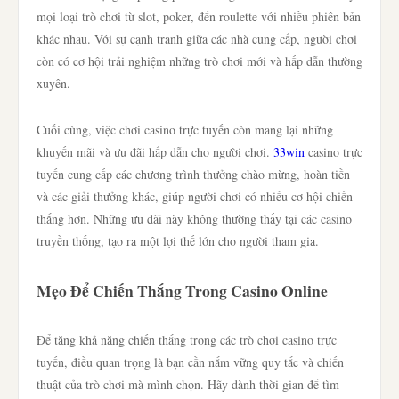
mọi loại trò chơi từ slot, poker, đến roulette với nhiều phiên bản
khác nhau. Với sự cạnh tranh giữa các nhà cung cấp, người chơi
còn có cơ hội trải nghiệm những trò chơi mới và hấp dẫn thường
xuyên.
Cuối cùng, việc chơi casino trực tuyến còn mang lại những
khuyến mãi và ưu đãi hấp dẫn cho người chơi.
33win
casino trực
tuyến cung cấp các chương trình thưởng chào mừng, hoàn tiền
và các giải thưởng khác, giúp người chơi có nhiều cơ hội chiến
thắng hơn. Những ưu đãi này không thường thấy tại các casino
truyền thống, tạo ra một lợi thế lớn cho người tham gia.
Mẹo Để Chiến Thắng Trong Casino Online
Để tăng khả năng chiến thắng trong các trò chơi casino trực
tuyến, điều quan trọng là bạn cần nắm vững quy tắc và chiến
thuật của trò chơi mà mình chọn. Hãy dành thời gian để tìm