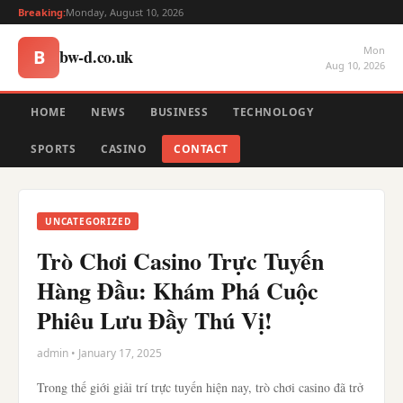
Breaking:
Monday, August 10, 2026
Mon
bw-d.co.uk
B
Aug 10, 2026
HOME
NEWS
BUSINESS
TECHNOLOGY
SPORTS
CASINO
CONTACT
UNCATEGORIZED
Trò Chơi Casino Trực Tuyến
Hàng Đầu: Khám Phá Cuộc
Phiêu Lưu Đầy Thú Vị!
admin • January 17, 2025
Trong thế giới giải trí trực tuyến hiện nay, trò chơi casino đã trở