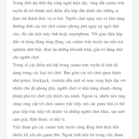
Trong thời đại thời đại công nghệ hiện đại, vùng đất casino trực
tuyến đã trở thành một điểm đến hấp dẫn dành cho những ai
đam mê thách thức và cơ hội. Người chơi ngày nay có khả năng
thưởng thức các trò chơi casino phong phú ngay tại ngôi nhà
của, chỉ cần một máy tính hoặc smartphone. Với giao diện hấp
dẫn và tiếng động sống động, các casino trực tuyến tạo nên trải
nghiệm như thật, đem lại những khoảnh khắc giải trí đáng nhớ
cho người chơi.
Trong số các điểm nổi bật trong casino trực tuyến là tính đa
dạng trong các loại trò chơi. Bao gồm các trò chơi quen thuộc
như poker, blackjack, roulette đến một số máy xèng hiện đại với
nhiều chủ đề phong phú, người chơi có khả năng nhanh chóng
khám phá trò chơi yêu thích của mình. Ngoài ra, nhiều nền tảng
cũng cung cấp trò chơi casino trực tiếp, nơi các game thủ có thể
giao tiếp trực tiếp với dealer và những người chơi khác, tạo một
cảm giác thân thuộc và thú vị.
Việc tham gia các casino trực tuyến cũng đồng thời đem đến
nhiều lợi ích cho game thủ. Ngoài tính tiện lợi trong việc tham