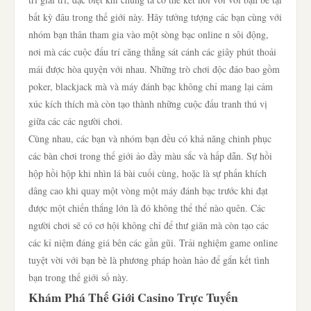
bất kỳ đâu trong thế giới này. Hãy tưởng tượng các bạn cùng với
nhóm bạn thân tham gia vào một sòng bạc online n sôi động,
nơi mà các cuộc đấu trí căng thẳng sát cánh các giây phút thoải
mái được hòa quyện với nhau. Những trò chơi độc đáo bao gồm
poker, blackjack mà và máy đánh bạc không chỉ mang lại cảm
xúc kích thích mà còn tạo thành những cuộc đấu tranh thú vị
giữa các các người chơi.
Cùng nhau, các bạn và nhóm bạn đều có khả năng chinh phục
các bàn chơi trong thế giới ảo đầy màu sắc và hấp dẫn. Sự hồi
hộp hồi hộp khi nhìn lá bài cuối cùng, hoặc là sự phấn khích
dâng cao khi quay một vòng một máy đánh bạc trước khi đạt
được một chiến thắng lớn là đó không thể thể nào quên. Các
người chơi sẽ có cơ hội không chỉ để thư giãn mà còn tạo các
các kỉ niệm đáng giá bên các gần gũi. Trải nghiệm game online
tuyệt vời với bạn bè là phương pháp hoàn hảo để gắn kết tình
bạn trong thế giới số này.
Khám Phá Thế Giới Casino Trực Tuyến