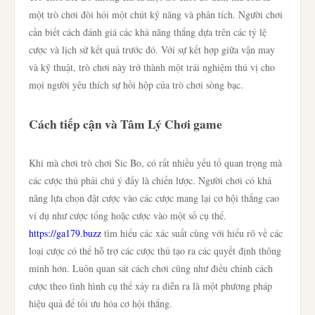
một trò chơi đòi hỏi một chút kỹ năng và phân tích. Người chơi
cần biết cách đánh giá các khả năng thắng dựa trên các tỷ lệ
cược và lịch sử kết quả trước đó. Với sự kết hợp giữa vận may
và kỹ thuật, trò chơi này trở thành một trải nghiệm thú vị cho
mọi người yêu thích sự hồi hộp của trò chơi sòng bạc.
Cách tiếp cận và Tâm Lý Chơi game
Khi mà chơi trò chơi Sic Bo, có rất nhiều yếu tố quan trọng mà
các cược thủ phải chú ý đấy là chiến lược. Người chơi có khả
năng lựa chọn đặt cược vào các cược mang lại cơ hội thắng cao
ví dụ như cược tổng hoặc cược vào một số cụ thể.
https://ga179.buzz
tìm hiểu các xác suất cùng với hiểu rõ về các
loại cược có thể hỗ trợ các cược thủ tạo ra các quyết định thông
minh hơn. Luôn quan sát cách chơi cũng như điều chỉnh cách
cược theo tình hình cụ thể xảy ra diễn ra là một phương pháp
hiệu quả để tối ưu hóa cơ hội thắng.