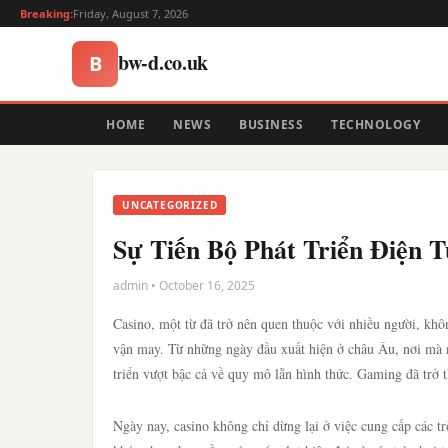
Breaking:
Friday, August 7, 2026
bw-d.co.uk
B
HOME
NEWS
BUSINESS
TECHNOLOGY
UNCATEGORIZED
Sự Tiến Bộ Phát Triển Điện 
admin • October 16, 2025
Casino, một từ đã trở nên quen thuộc với nhiều người, khôn
vận may. Từ những ngày đầu xuất hiện ở châu Âu, nơi mà n
triển vượt bậc cả về quy mô lẫn hình thức. Gaming đã trở t
Ngày nay, casino không chỉ dừng lại ở việc cung cấp các tr