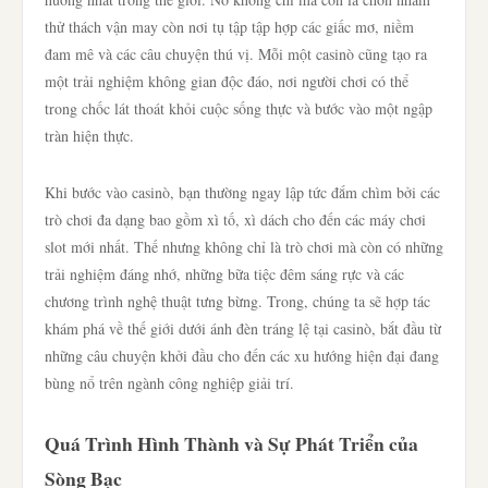
thử thách vận may còn nơi tụ tập tập hợp các giấc mơ, niềm
đam mê và các câu chuyện thú vị. Mỗi một casinò cũng tạo ra
một trải nghiệm không gian độc đáo, nơi người chơi có thể
trong chốc lát thoát khỏi cuộc sống thực và bước vào một ngập
tràn hiện thực.
Khi bước vào casinò, bạn thường ngay lập tức đắm chìm bởi các
trò chơi đa dạng bao gồm xì tố, xì dách cho đến các máy chơi
slot mới nhất. Thế nhưng không chỉ là trò chơi mà còn có những
trải nghiệm đáng nhớ, những bữa tiệc đêm sáng rực và các
chương trình nghệ thuật tưng bừng. Trong, chúng ta sẽ hợp tác
khám phá về thế giới dưới ánh đèn tráng lệ tại casinò, bắt đầu từ
những câu chuyện khởi đầu cho đến các xu hướng hiện đại đang
bùng nổ trên ngành công nghiệp giải trí.
Quá Trình Hình Thành và Sự Phát Triển của
Sòng Bạc