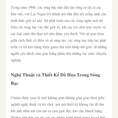
Trong năm 1900, các sòng bạc dần dần lan rộng ra tất cả các
khu vực, với Las Vegas trở thành nơi dẫn đầu nổi tiếng nhất của
hình thức giải trí này. Sự phát triển của các công nghệ mới đã
biến các sòng bạc vào thế giới số, khi các trò chơi trực tuyến và
các loại cược thể thao trở nên được yêu thích. Với sự giao thoa
giữa cách thức cổ điển và sự sáng tạo, các sòng bạc tiếp tục phát
triển và lôi kéo hàng triệu game thủ trên khắp thế giới, từ những
người yêu thích cảm giác hưng phấn đến những tay cược chuyên
nghiệp.
Nghệ Thuật và Thiết Kế Đồ Họa Trong Sòng
Bạc
Casino được xem là một không gian không gian giao thoa giữa
ngành nghệ thuật và trò chơi, nơi mà thiết kế không chỉ để thu
hút ánh nhìn mà còn tạo ra cảm giác độc đáo cho khách hàng.
Những ánh đèn rực rỡ, các tác phẩm nghệ thuật trang trí và bầu