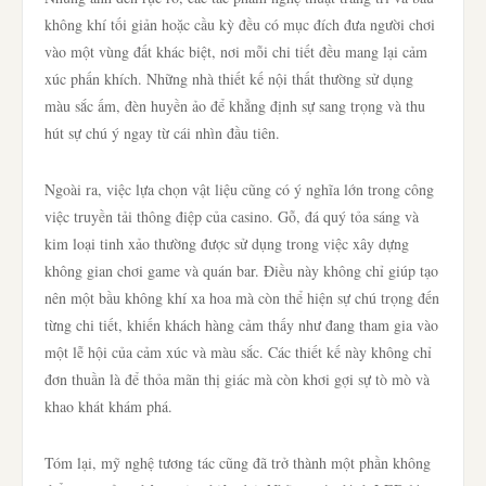
không khí tối giản hoặc cầu kỳ đều có mục đích đưa người chơi
vào một vùng đất khác biệt, nơi mỗi chi tiết đều mang lại cảm
xúc phấn khích. Những nhà thiết kế nội thất thường sử dụng
màu sắc ấm, đèn huyền ảo để khẳng định sự sang trọng và thu
hút sự chú ý ngay từ cái nhìn đầu tiên.
Ngoài ra, việc lựa chọn vật liệu cũng có ý nghĩa lớn trong công
việc truyền tải thông điệp của casino. Gỗ, đá quý tỏa sáng và
kim loại tinh xảo thường được sử dụng trong việc xây dựng
không gian chơi game và quán bar. Điều này không chỉ giúp tạo
nên một bầu không khí xa hoa mà còn thể hiện sự chú trọng đến
từng chi tiết, khiến khách hàng cảm thấy như đang tham gia vào
một lễ hội của cảm xúc và màu sắc. Các thiết kế này không chỉ
đơn thuần là để thỏa mãn thị giác mà còn khơi gợi sự tò mò và
khao khát khám phá.
Tóm lại, mỹ nghệ tương tác cũng đã trở thành một phần không