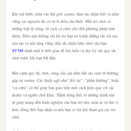
Khi mà bước chân vào thế giới casino, thao tác nhận biết và nắm
vững các nguyên tắc cơ sở là điều cần thiết. Mỗi trò chơi có
những luật lệ riêng, từ cách cá cược cho đến phương pháp tính
điểm. Điều này không chỉ hỗ trợ bạn né tránh những rắc rối mà
còn tạo ra nền tảng vững chắc để chiến lược chơi của bạn.
SV388
dành một ít thời gian để tìm hiểu và đọc kỹ các quy tắc
chơi trước khi bạn bắt đầu.
Bên cạnh quy tắc chơi, cũng cần cần nắm bắt các cụm từ thường
gặp tại casino. Các thuật ngữ như "đối tác", "phần thưởng", hoặc
"cá cược" có thể giúp bạn giao tiếp một cách hiệu quả với các
dealer và người chơi khác. Hành động biết rõ những mình này
sẽ giúp mang đến kinh nghiệm của bạn trở nên suôn sẻ và thú vị
hơn, đồng thời bạn nhận ra nếu bạn có lợi khi tham gia các trò
chơi.