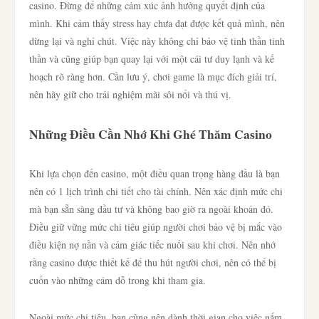
casino. Đừng để những cảm xúc ảnh hưởng quyết định của
mình. Khi cảm thấy stress hay chưa đạt được kết quả mình, nên
dừng lại và nghỉ chút. Việc này không chỉ bảo vệ tinh thần tinh
thần và cũng giúp bạn quay lại với một cái tư duy lạnh và kế
hoạch rõ ràng hơn. Cần lưu ý, chơi game là mục đích giải trí,
nên hãy giữ cho trải nghiệm mãi sôi nổi và thú vị.
Những Điều Cần Nhớ Khi Ghé Thăm Casino
Khi lựa chọn đến casino, một điều quan trọng hàng đầu là bạn
nên có 1 lịch trình chi tiết cho tài chính. Nên xác định mức chi
mà bạn sẵn sàng đầu tư và không bao giờ ra ngoài khoản đó.
Điều giữ vững mức chi tiêu giúp người chơi bảo vệ bị mắc vào
điều kiện nợ nần và cảm giác tiếc nuối sau khi chơi. Nên nhớ
rằng casino được thiết kế để thu hút người chơi, nên có thể bị
cuốn vào những cám dỗ trong khi tham gia.
Ngoài mức chi tiêu, bạn cũng nên dành thời gian cho việc nắm