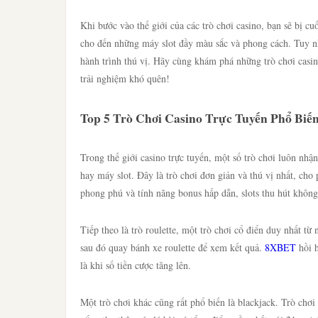
Khi bước vào thế giới của các trò chơi casino, bạn sẽ bị cu
cho đến những máy slot đầy màu sắc và phong cách. Tuy nhi
hành trình thú vị. Hãy cùng khám phá những trò chơi casi
trải nghiệm khó quên!
Top 5 Trò Chơi Casino Trực Tuyến Phổ Biế
Trong thế giới casino trực tuyến, một số trò chơi luôn nhậ
hay máy slot. Đây là trò chơi đơn giản và thú vị nhất, ch
phong phú và tính năng bonus hấp dẫn, slots thu hút không 
Tiếp theo là trò roulette, một trò chơi cổ điển duy nhất t
sau đó quay bánh xe roulette để xem kết quả.
8XBET
hồi h
là khi số tiền cược tăng lên.
Một trò chơi khác cũng rất phổ biến là blackjack. Trò chơ