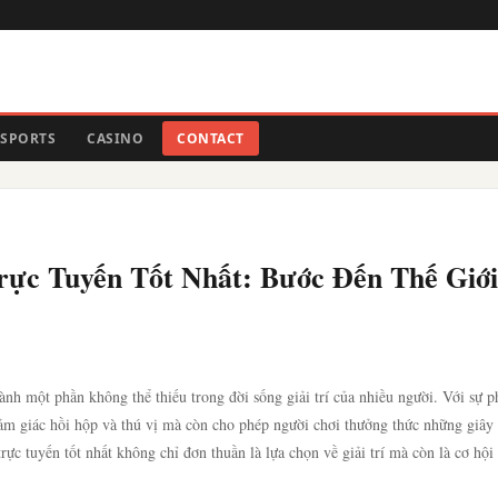
SPORTS
CASINO
CONTACT
rực Tuyến Tốt Nhất: Bước Đến Thế Giới
thành một phần không thể thiếu trong đời sống giải trí của nhiều người. Với sự p
cảm giác hồi hộp và thú vị mà còn cho phép người chơi thưởng thức những giây
rực tuyến tốt nhất không chỉ đơn thuần là lựa chọn về giải trí mà còn là cơ hội