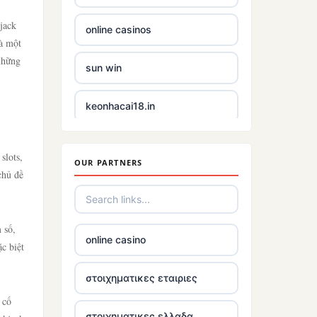
kjack
online casinos
là một
những
sun win
keonhacai18.in
non gamstop casinos uk
slots,
OUR PARTNERS
chủ đề
casino not on gamstop uk
5 pounds casinos not on
 số,
GamStop
online casino
ặc biệt
non UKGC licensed casinos
στοιχηματικες εταιριες
 cố
best online casinos Ireland
στοιχηματικες ελλαδα