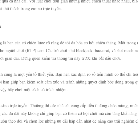
t qua cả nhà cái. Với luật chơi đơn giản nhưng nhiều chiến thuật khác nhau, bla
à thử thách trong casino trực tuyến.
n
ng là bạn cần có chiến lược rõ ràng để tối đa hóa cơ hội chiến thắng. Một trong
cho người chơi (RTP) cao. Các trò chơi như blackjack, baccarat, và slot machin
ời gian dài. Đừng quên kiểm tra thông tin này trước khi bắt đầu chơi.
h cũng là một yếu tố thiết yếu. Bạn nên xác định rõ số tiền mình có thể chi tiê
iới hạn giúp bạn kiểm soát cảm xúc và tránh những quyết định bốc đồng trong q
vì vậy hãy chơi một cách có trách nhiệm.
asino trực tuyến. Thường thì các nhà cái cung cấp tiền thưởng chào mừng, miễ
 các ưu đãi này không chỉ giúp bạn có thêm cơ hội chơi mà còn tăng khả năng
uôn theo dõi và chọn lọc những ưu đãi hấp dẫn nhất để nâng cao trải nghiệm c