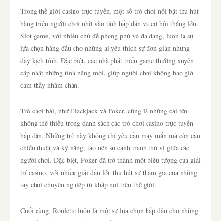
Trong thế giới casino trực tuyến, một số trò chơi nổi bật thu hút
hàng triệu người chơi nhờ vào tính hấp dẫn và cơ hội thắng lớn.
Slot game, với nhiều chủ đề phong phú và đa dạng, luôn là sự
lựa chọn hàng đầu cho những ai yêu thích sự đơn giản nhưng
đầy kịch tính. Đặc biệt, các nhà phát triển game thường xuyên
cập nhật những tính năng mới, giúp người chơi không bao giờ
cảm thấy nhàm chán.
Trò chơi bài, như Blackjack và Poker, cũng là những cái tên
không thể thiếu trong danh sách các trò chơi casino trực tuyến
hấp dẫn. Những trò này không chỉ yêu cầu may mắn mà còn cần
chiến thuật và kỹ năng, tạo nên sự cạnh tranh thú vị giữa các
người chơi. Đặc biệt, Poker đã trở thành một biểu tượng của giải
trí casino, với nhiều giải đấu lớn thu hút sự tham gia của những
tay chơi chuyên nghiệp từ khắp nơi trên thế giới.
Cuối cùng, Roulette luôn là một sự lựa chọn hấp dẫn cho những