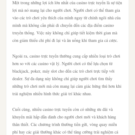
Một trong những lợi ích lớn nhất của casino trực tuyến là sự tiện
lợi mà nó mang lại cho người chơi. Người chơi có thể tham gia
vào các trò chơi yêu thích của mình ngay từ chính ngôi nhà của
mình mà không cần phải di chuyển đến các địa điểm casino
truyền thống. Việc này không chỉ giúp tiết kiệm thời gian mà
còn giảm thiểu chi phí đi lại và ăn uống khi tham gia cá cược.
Ngoài ra, casino trực tuyến thường cung cấp nhiều loại trò chơi
hơn so với các casino vật lý. Người chơi có thể lựa chọn từ
blackjack, poker, máy slot cho đến các trò chơi trực tiếp với
dealer. Sự đa dạng này không chỉ giúp người chơi tìm thấy
những trò chơi mới mà còn mang lại cảm giác hứng thú hơn khi
trải nghiệm nhiều hình thức giải trí khác nhau.
Cuối cùng, nhiều casino trực tuyến còn có những ưu đãi và
khuyến mãi hấp dẫn dành cho người chơi mới và khách hàng
thân thiết. Các chương trình thưởng tiền gửi, vòng quay miễn
phí hay các giải thưởng khác có thể tăng cường trải nghiệm cá