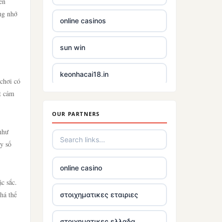
ến
ng nhớ
online casinos
sun win
keonhacai18.in
 chơi có
t cảm
non gamstop casinos uk
OUR PARTNERS
casino not on gamstop uk
như
y số
5 pounds casinos not on
GamStop
online casino
c sắc.
non UKGC licensed casinos
há thế
στοιχηματικες εταιριες
best online casinos Ireland
στοιχηματικες ελλαδα