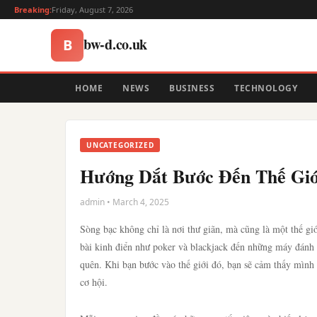
Breaking:
Friday, August 7, 2026
bw-d.co.uk
B
HOME
NEWS
BUSINESS
TECHNOLOGY
UNCATEGORIZED
Hướng Dắt Bước Đến Thế Giớ
admin • March 4, 2025
Sòng bạc không chỉ là nơi thư giãn, mà cũng là một thế g
bài kinh điển như poker và blackjack đến những máy đánh 
quên. Khi bạn bước vào thế giới đó, bạn sẽ cảm thấy mình
cơ hội.