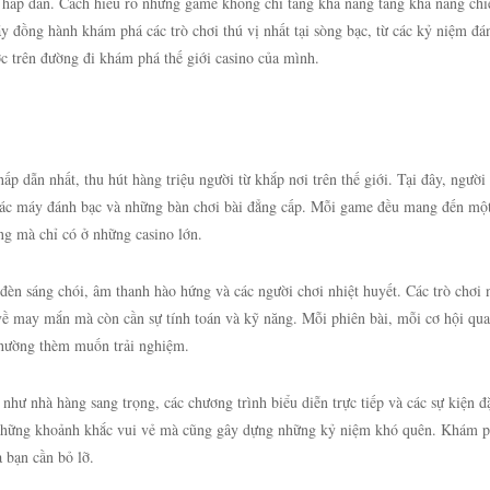
 hấp dẫn. Cách hiểu rõ những game không chỉ tăng khả năng tăng khả năng chi
 đồng hành khám phá các trò chơi thú vị nhất tại sòng bạc, từ các kỷ niệm đá
ước trên đường đi khám phá thế giới casino của mình.
ấp dẫn nhất, thu hút hàng triệu người từ khắp nơi trên thế giới. Tại đây, người
 các máy đánh bạc và những bàn chơi bài đẳng cấp. Mỗi game đều mang đến mộ
ng mà chỉ có ở những casino lớn.
 đèn sáng chói, âm thanh hào hứng và các người chơi nhiệt huyết. Các trò chơi 
 về may mắn mà còn cần sự tính toán và kỹ năng. Mỗi phiên bài, mỗi cơ hội qua
thường thèm muốn trải nghiệm.
hư nhà hàng sang trọng, các chương trình biểu diễn trực tiếp và các sự kiện đặ
những khoảnh khắc vui vẻ mà cũng gây dựng những kỷ niệm khó quên. Khám p
 bạn cần bỏ lỡ.