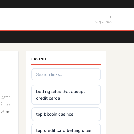
Fri
Aug 7, 2026
CASINO
betting sites that accept
c game
credit cards
hể nào
 và sự
top bitcoin casinos
top credit card betting sites