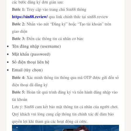
các bước đăng ký đơn giản sau:
Bước 1:
Truy cập vào trang chủ Sin88 thông
https://sin88.review/
qua link chính thức tại sin88.review
Bước 2:
Nhấn vào nút “Đăng ký” hoặc “Tạo tài khoản” trên
giao diện
Bước 3:
Điền các thông tin cá nhân cơ bản:
Tên đăng nhập (username)
Mật khẩu (password)
Số điện thoại liên hệ
Email (tùy chọn)
Bước 4:
Xác minh thông tin thông qua mã OTP được gửi đến số
điện thoại đã đăng ký
Bước 5:
Hoàn tất quá trình đăng ký và tiến hành đăng nhập vào
tài khoản
Lưu ý: Sin88 cam kết bảo mật thông tin cá nhân của người chơi.
Quý khách vui lòng cung cấp thông tin chính xác để đảm bảo
quyền lợi khi tham gia các hoạt động cá cược.