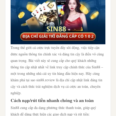
Trong thế giới cá cược trực tuyến đầy sôi động, việc tiếp cận
được nguồn thông tin chính xác và đáng tin cậy là điều vô cùng
quan trọng. Bài viết này sẽ cung cấp cho quý khách những
thông tin cập nhật nhất về link truy cập chính thức của Sin88 –
một trong những nhà cái uy tín hàng đầu hiện nay. Hãy cùng
khám phá tại sao sin88.review là địa chỉ cập nhật link đáng tin
cậy và cách thức trải nghiệm dịch vụ cá cược an toàn, chuyên
nghiệp.
Cách nạp/rút tiền nhanh chóng và an toàn
Sin88 cung cấp đa dạng phương thức thanh toán, giúp quý
khách dễ dàng thực hiện các giao dịch nạp và rút tiền: