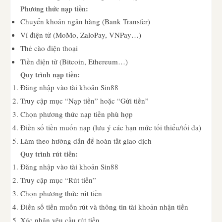
Phương thức nạp tiền:
Chuyển khoản ngân hàng (Bank Transfer)
Ví điện tử (MoMo, ZaloPay, VNPay…)
Thẻ cào điện thoại
Tiền điện tử (Bitcoin, Ethereum…)
Quy trình nạp tiền:
Đăng nhập vào tài khoản Sin88
Truy cập mục “Nạp tiền” hoặc “Gửi tiền”
Chọn phương thức nạp tiền phù hợp
Điền số tiền muốn nạp (lưu ý các hạn mức tối thiểu/tối đa)
Làm theo hướng dẫn để hoàn tất giao dịch
Quy trình rút tiền:
Đăng nhập vào tài khoản Sin88
Truy cập mục “Rút tiền”
Chọn phương thức rút tiền
Điền số tiền muốn rút và thông tin tài khoản nhận tiền
Xác nhận yêu cầu rút tiền