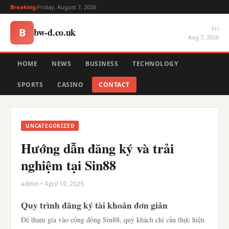
Breaking:
Friday, August 7, 2026
Fri
bw-d.co.uk
B
Aug 7, 2026
HOME
NEWS
BUSINESS
TECHNOLOGY
SPORTS
CASINO
CONTACT
UNCATEGORIZED
Hướng dẫn đăng ký và trải
nghiệm tại Sin88
admin • April 19, 2025
Quy trình đăng ký tài khoản đơn giản
Để tham gia vào cộng đồng Sin88, quý khách chỉ cần thực hiện