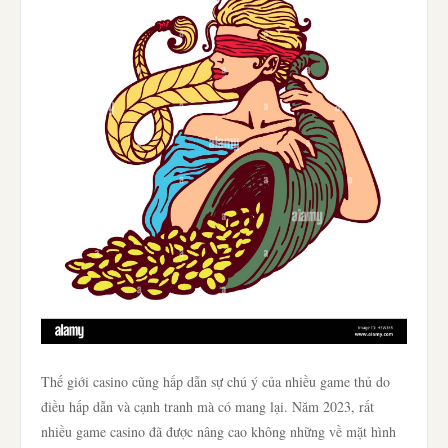
Thế giới casino cũng hấp dẫn sự chú ý của nhiều game thủ do
điều hấp dẫn và cạnh tranh mà có mang lại. Năm 2023, rất
nhiều game casino đã được nâng cao không những về mặt hình