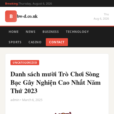
Breaking:
Thursday, August 6, 2026
Thu
bw-d.co.uk
B
Aug 6, 2026
HOME
NEWS
BUSINESS
TECHNOLOGY
SPORTS
CASINO
CONTACT
UNCATEGORIZED
Danh sách mười Trò Chơi Sòng
Bạc Gây Nghiện Cao Nhất Năm
Thứ 2023
admin • March 6, 2025