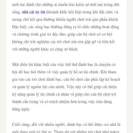
mới mẻ dành cho những ai muốn tìm kiếm sự mới mẻ trong đời
sống.
nhà cái uy tín
khoảnh khắc hồi hộp trong khi đặt cược và
mong chờ kết quả thường khiến người chơi trải qua phấn khích.
Đặc biệt, các sòng bạc thường đứng ra tổ chức những hoạt động
và chương trình giải trí độc đáo, giúp cán bộ chơi có cơ hội
không chỉ trải nghiệm các trò chơi mà còn gặp gỡ và liên kết
với những người khác có cùng sở thích.
Một điều lợi khác biệt của việc thử thử đánh bạc là chuyện cơ
hội để học hỏi thêm về việc quản lý hồ sơ tài chính. Khi tham
gia vào các trò chơi đánh bạc, cán bộ chơi cần phải lập kế hoạch
và quản lý nguồn lực của mình. Việc này có thể giúp cải thiện
kỹ năng quản lý tài chính cá nhân và giúp cho cán bộ chơi trở
thành cẩn trọng và có trách nhiệm hơn trong việc tiêu dùng
hàng ngày.
Cuối cùng, đối với nhiều người, đánh bạc có thể được coi như là
một dạng giải trí thú vị. Tham dự với những trò chơi như poker,