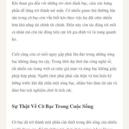
Khi tham gia đến với những trò chơi đánh bạc, cảm xúc hưng
phấn dễ dàng trở thành mê mẩn. Có nhiều game thủ thường lún
sâu trong cờ bạc còn vẫn biết kéo theo việc họ đặt cược nhiều
hơn khả năng tài chính tài chính. Điều này còn tác động tới mỗi
cá nhân mà còn tác động tiêu cực tới gia đình và và xung quanh
họ.
Cuối cùng còn có mối nguy gặp phải lừa đảo trong những sòng
bạc không đáng tin cậy. Trong thời đại thời đại công nghệ số,
rất nhiều các trang web cá cược giả mạo và sòng bạc không giấy
phép hợp pháp. Người chơi phải phải cẩn thận và tìm hiểu kỹ
lưỡng trước khi đặt chân một sòng bạc, nhằm bảo đảm tài sản và
đảm bảo trải nghiệm chơi là tích cực.
Sự Thật Về Cờ Bạc Trong Cuộc Sống
Cờ bạc đã trở thành một phần cần thiết trong đời sống của nhiều