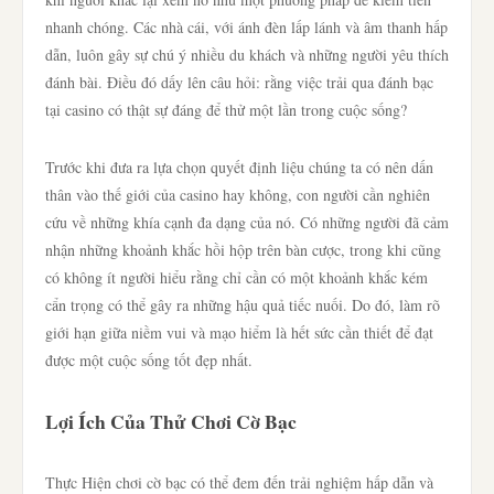
nhanh chóng. Các nhà cái, với ánh đèn lấp lánh và âm thanh hấp
dẫn, luôn gây sự chú ý nhiều du khách và những người yêu thích
đánh bài. Điều đó dấy lên câu hỏi: rằng việc trải qua đánh bạc
tại casino có thật sự đáng để thử một lần trong cuộc sống?
Trước khi đưa ra lựa chọn quyết định liệu chúng ta có nên dấn
thân vào thế giới của casino hay không, con người cần nghiên
cứu về những khía cạnh đa dạng của nó. Có những người đã cảm
nhận những khoảnh khắc hồi hộp trên bàn cược, trong khi cũng
có không ít người hiểu rằng chỉ cần có một khoảnh khắc kém
cẩn trọng có thể gây ra những hậu quả tiếc nuối. Do đó, làm rõ
giới hạn giữa niềm vui và mạo hiểm là hết sức cần thiết để đạt
được một cuộc sống tốt đẹp nhất.
Lợi Ích Của Thử Chơi Cờ Bạc
Thực Hiện chơi cờ bạc có thể đem đến trải nghiệm hấp dẫn và