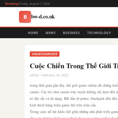
Breaking:
Friday, August 7, 2026
bw-d.co.uk
B
HOME
NEWS
BUSINESS
TECHNOLOGY
UNCATEGORIZED
Cuộc Chiến Trong Thế Giới T
admin • February 18, 2025
trong thời gian gần đây, thế giới game online đã chứng ki
casino. Các trò chơi casino trực tuyến không chỉ đem đến 
trí đặc sắc và đa dạng. Bắt đầu từ poker, blackjack đến đến
kích thích hàng triệu game thủ trên toàn cầu.
Trong cuộc nỗ lực khốc liệt giữa những nhà phát triển game