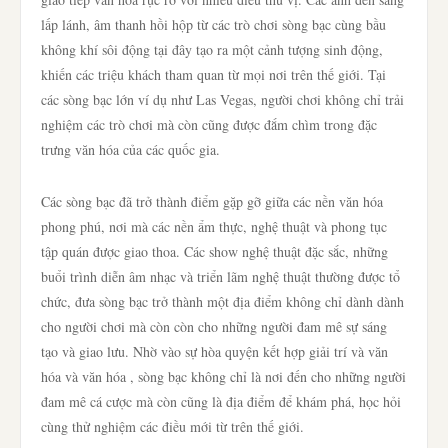
lấp lánh, âm thanh hồi hộp từ các trò chơi sòng bạc cùng bầu
không khí sôi động tại đây tạo ra một cảnh tượng sinh động,
khiến các triệu khách tham quan từ mọi nơi trên thế giới. Tại
các sòng bạc lớn ví dụ như Las Vegas, người chơi không chỉ trải
nghiệm các trò chơi mà còn cũng được đắm chìm trong đặc
trưng văn hóa của các quốc gia.
Các sòng bạc đã trở thành điểm gặp gỡ giữa các nền văn hóa
phong phú, nơi mà các nền ẩm thực, nghệ thuật và phong tục
tập quán được giao thoa. Các show nghệ thuật đặc sắc, những
buổi trình diễn âm nhạc và triển lãm nghệ thuật thường được tổ
chức, đưa sòng bạc trở thành một địa điểm không chỉ dành dành
cho người chơi mà còn còn cho những người đam mê sự sáng
tạo và giao lưu. Nhờ vào sự hòa quyện kết hợp giải trí và văn
hóa và văn hóa , sòng bạc không chỉ là nơi đến cho những người
đam mê cá cược mà còn cũng là địa điểm để khám phá, học hỏi
cùng thử nghiệm các điều mới từ trên thế giới.