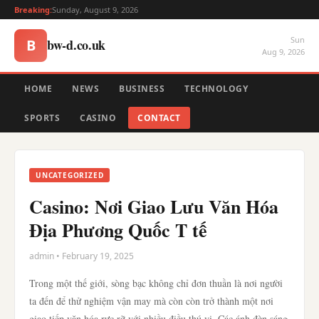
Breaking:
Sunday, August 9, 2026
Sun
bw-d.co.uk
B
Aug 9, 2026
HOME
NEWS
BUSINESS
TECHNOLOGY
SPORTS
CASINO
CONTACT
UNCATEGORIZED
Casino: Nơi Giao Lưu Văn Hóa
Địa Phương Quốc T tế
admin • February 19, 2025
Trong một thế giới, sòng bạc không chỉ đơn thuần là nơi người
ta đến để thử nghiệm vận may mà còn còn trở thành một nơi
giao tiếp văn hóa rực rỡ với nhiều điều thú vị. Các ánh đèn sáng