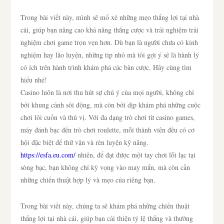
Trong bài viết này, mình sẽ mổ xẻ những mẹo thắng lợi tại nhà
cái, giúp bạn nâng cao khả năng thắng cược và trải nghiệm trải
nghiệm chơi game trọn vẹn hơn. Dù bạn là người chưa có kinh
nghiệm hay lão luyện, những tip nhỏ mà tôi gợi ý sẽ là hành lý
có ích trên hành trình khám phá các bàn cược. Hãy cùng tìm
hiểu nhé!
Casino luôn là nơi thu hút sự chú ý của mọi người, không chỉ
bởi khung cảnh sôi động, mà còn bởi dịp khám phá những cuộc
chơi lôi cuốn và thú vị. Với đa dạng trò chơi từ casino games,
máy đánh bạc đến trò chơi roulette, mỗi thành viên đều có cơ
hội đặc biệt để thử vận và rèn luyện kỹ năng.
https://esfa.eu.com/
nhiên, để đạt được một tay chơi lỗi lạc tại
sòng bạc, bạn không chỉ kỳ vọng vào may mắn, mà còn cần
những chiến thuật hợp lý và mẹo của riêng bạn.
Trong bài viết này, chúng ta sẽ khám phá những chiến thuật
thắng lợi tại nhà cái, giúp bạn cải thiện tỷ lệ thắng và thưởng