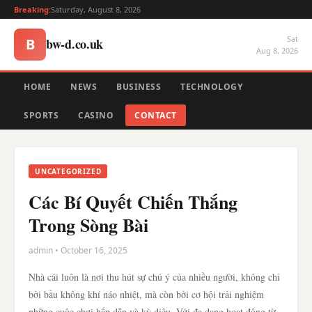
Breaking:
Saturday, August 8, 2026
Sat
bw-d.co.uk
B
Aug 8, 2026
HOME
NEWS
BUSINESS
TECHNOLOGY
SPORTS
CASINO
CONTACT
UNCATEGORIZED
Các Bí Quyết Chiến Thắng
Trong Sòng Bài
admin • October 16, 2025
Nhà cái luôn là nơi thu hút sự chú ý của nhiều người, không chỉ
bởi bầu không khí náo nhiệt, mà còn bởi cơ hội trải nghiệm
những cuộc chơi hấp dẫn và kỳ diệu. Với đa dạng hoạt động từ