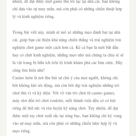
nhiên, để đạt được một game thủ lỗi lạc tại nhà cái, bạn không
chỉ dựa vào sự may mắn, mà còn phải có những chiến thuật hợp
lý và kinh nghiệm riêng.
Trong bài viết này, mình sẽ mổ xẻ những mẹo đánh bại tại nhà
cái, giúp bạn cải thiện khả năng chiến thắng và trải nghiệm trải
nghiệm chơi game một cách hơn cả. Kể cả bạn là mới bắt đầu
hay có chút kinh nghiệm, những mẹo nhỏ mà chúng ta chia sẻ sẽ
là vật trang bị hữu ích trên lộ trình khám phá các bàn cược. Hãy
cùng tìm hiểu nhé!
Casino luôn là nơi thu hút sự chú ý của mọi người, không chỉ
bởi không khí sôi động, mà còn bởi dịp trải nghiệm những trò
chơi thú vị và kỳ diệu. Với vô vàn trò chơi từ casino games,
máy slot đến trò chơi roulette, mỗi thành viên đều có cơ hội
riêng để thử sức và rèn luyện kỹ năng chơi. Tuy nhiên, để đạt
được một tay chơi xuất sắc tại sòng bạc, bạn không chỉ kỳ vọng
vào sự may mắn, mà còn phải có những chiến lược hợp lý và
mẹo riêng.