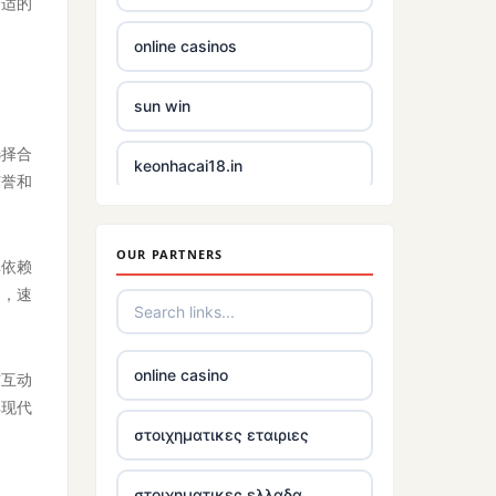
合适的
online casinos
sun win
选择合
keonhacai18.in
荣誉和
non gamstop casinos uk
OUR PARTNERS
单依赖
casino not on gamstop uk
中，速
5 pounds casinos not on
GamStop
online casino
与互动
具现代
non UKGC licensed casinos
στοιχηματικες εταιριες
best online casinos Ireland
στοιχηματικες ελλαδα